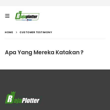
HOME
CUSTOMER TESTIMONY
Apa Yang Mereka Katakan ?