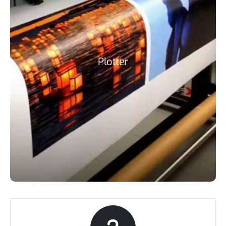
menggunakan pulpen pada masa lalu, plotter
digunakan pada aplikasi contohnya computer-aideed
design (CAD), plotter dapat menngambar dengan
kecepatan dan kualitas yang tinggi dibanding printer
konvensional laian, dan desktop plotter kecil sering
Plotter
digunakan untuk bisnis grafik. Plotter adalah printer
berskala besar, sering digunakan untuk menggambar
CAD bangunan atau rencana engineering, POS images,
atau print berukuran besar ukuran A1 atau A0