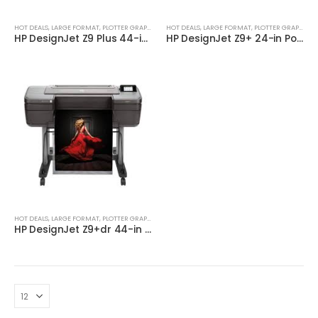
HOT DEALS
,
LARGE FORMAT
,
PLOTTER GRAPHIC
HOT DEALS
,
LARGE FORMAT
,
PLOTTER GRAPHIC
HP DesignJet Z9 Plus 44-in PostScript Printer W3Z72A
HP DesignJet Z9+ 24-in PostScript® Printer (W3Z71A)
HOT DEALS
,
LARGE FORMAT
,
PLOTTER GRAPHIC
HP DesignJet Z9+dr 44-in PostScript® Printer with V-Trimmer (X9D24A)