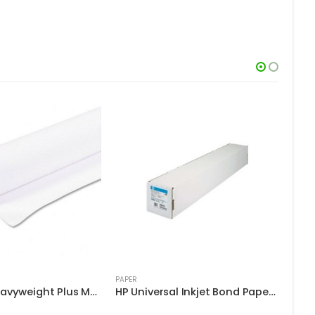
PAPER
PAPER
HP Super Heavyweight Plus Matte Paper D9R38A
HP Universal Inkjet Bond Paper (Matte) – 36″ Wide Roll – 150′ Long Q1397A