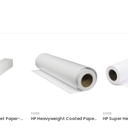
PAPER
PAPER
HP Bright White Inkjet Paper-914 mm x 91.4 m (36 in x 300 ft)
HP Heavyweight Coated Paper 6.6 mil C6570C