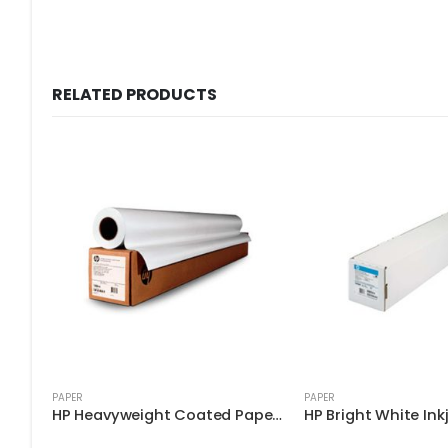
RELATED PRODUCTS
PAPER
PAPER
HP Coated Paper, 3-in Core 4.5 mil • 90 g/m² (24 lbs) • 1067 mm x 61 m (D9R22A)
HP Heavyweight Coated Paper D9R33A