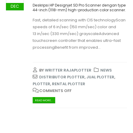
Deskripsi HP Designjet SD Pro Scanner dengan type
DEC
44-inch (1118-mm) high-production color scanner.
Fast, detailed scanning with CIS technologyScan
speeds of 6 in/sec (150 mm/sec) color and
13 in/sec (330 mm/sec) grayscaleAdvanced
touchscreen controller that enables ultra-fast
processingBenefit from improved...
BY
WRITTER RAJAPLOTTER
NEWS
DISTRIBUTOR PLOTTER
,
JUAL PLOTTER
,
PLOTTER
,
RENTAL PLOTTER
COMMENTS OFF
READ MORE...